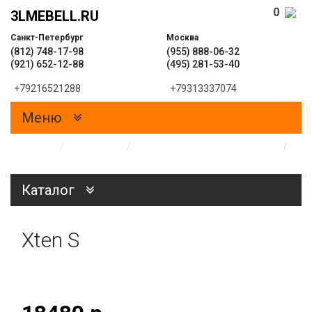
0
3LMEBELL.RU
Санкт-Петербург
Москва
(812) 748-17-98
(955) 888-06-32
(921) 652-12-88
(495) 281-53-40
+79216521288
+79313337074
Меню
Главная
/
Каталог
/
Офисная мебель в наличии
/
Мебель для персонала в наличии
Каталог
Xten S