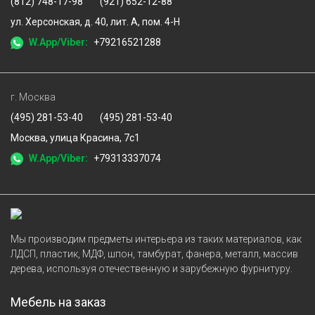
(812) 748-17-98
(921) 652-12-88
ул. Херсонская, д. 40, лит. А, пом. 4-Н
W.App/Viber:
+79216521288
г. Москва
(495) 281-53-40
(495) 281-53-40
Москва, улица Красина, 7с1
W.App/Viber:
+79313337074
Мы производим предметы интерьера из таких материалов, как
ЛДСП, пластик, МДФ, шпон, тамбурат, фанера, металл, массив
дерева, используя отечественную и зарубежную фурнитуру.
Мебель на заказ