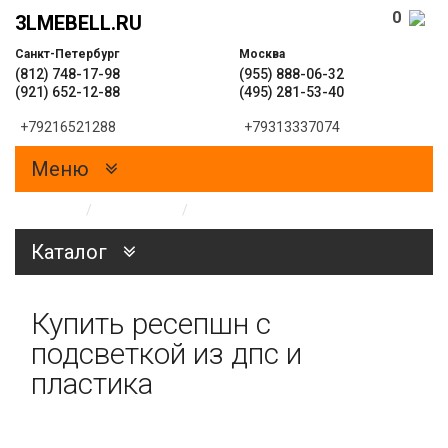
0
3LMEBELL.RU
Санкт-Петербург
Москва
(812) 748-17-98
(955) 888-06-32
(921) 652-12-88
(495) 281-53-40
+79216521288
+79313337074
Меню
Главная
/
Каталог
/
Мебель на заказ
Каталог
Купить ресепшн с
подсветкой из дпс и
пластика