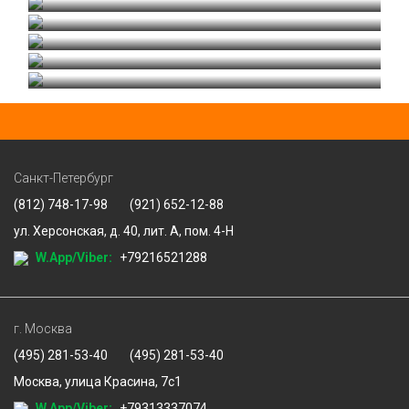
Ресепшн на заказ "Золото - Gold"
Ресепшн на заказ "МИСТИК"
Ресепшн на заказ "Классика"
Санкт-Петербург
(812) 748-17-98
(921) 652-12-88
ул. Херсонская, д. 40, лит. А, пом. 4-Н
W.App/Viber:
+79216521288
г. Москва
(495) 281-53-40
(495) 281-53-40
Москва, улица Красина, 7с1
W.App/Viber:
+79313337074