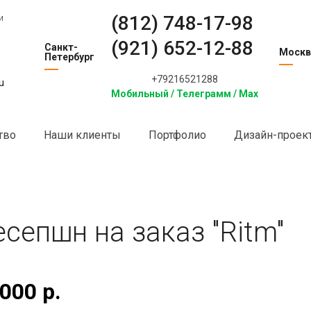
(812) 748-17-98
и
(921) 652-12-88
Санкт-
Москв
Петербург
+79216521288
u
Мобильный / Телеграмм / Max
тво
Наши клиенты
Портфолио
Дизайн-проек
Ресепшн на заказ
есепшн на заказ "Ritm"
000 р.