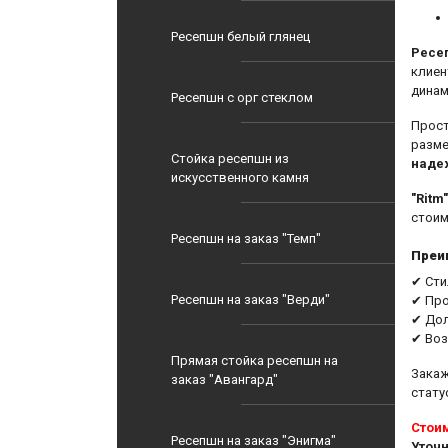
Ресепшн белый глянец
Ресеп
клиен
динам
Ресепшн с орг стеклом
Прост
разме
Стойка ресепшн из
надеж
искусственного камня
"Ritm
стоим
Ресепшн на заказ "Темп"
Преи
✔ Сти
Ресепшн на заказ "Верди"
✔ Про
✔ Дол
✔ Воз
Прямая стойка ресепшн на
Зака
заказ "Авангард"
стату
Стоим
Ресепшн на заказ "Энигма"
Уточн