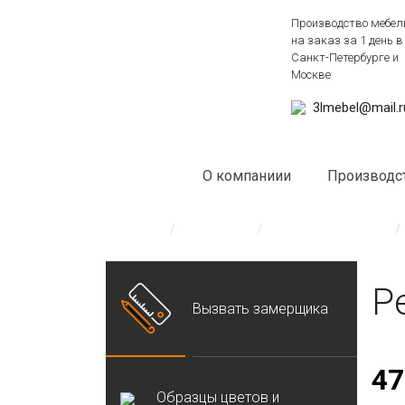
Производство мебел
на заказ за 1 день в
Санкт-Петербурге и
Москве
3lmebel@mail.r
О компаниии
Производс
Главная
/
Каталог
/
Мебель на заказ
/
Р
Вызвать замерщика
47
Образцы цветов и