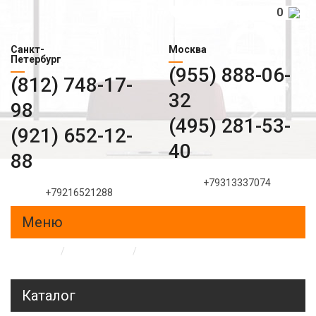
0
Санкт-
Москва
Петербург
(955) 888-06-
(812) 748-17-
32
98
(495) 281-53-
(921) 652-12-
40
88
+79313337074
+79216521288
Меню
Главная
/
Образцы
/
Пескоструйные рисунки на
стеклах и зеркалах
Каталог