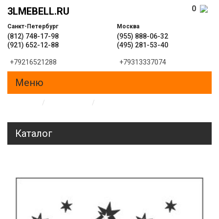
0
3LMEBELL.RU
Санкт-Петербург
Москва
(812) 748-17-98
(955) 888-06-32
(921) 652-12-88
(495) 281-53-40
+79216521288
+79313337074
Меню
Главная
/
Образцы
/
Пескоструйные рисунки на
стеклах и зеркалах
Каталог