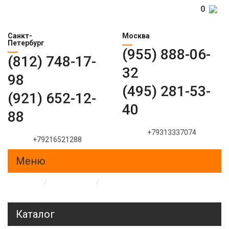
0
Санкт-
Москва
Петербург
(955) 888-06-
(812) 748-17-
32
98
(495) 281-53-
(921) 652-12-
40
88
+79313337074
+79216521288
Меню
Главная
/
Образцы
/
Пескоструйные рисунки на
стеклах и зеркалах
Каталог