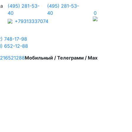
ва
(495) 281-53-
(495) 281-53-
40
40
0
+79313337074
2) 748-17-98
1) 652-12-88
216521288
Мобильный / Телеграмм / Max