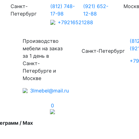
Санкт-
(812) 748-
(921) 652-
Моск
Петербург
17-98
12-88
+79216521288
Производство
(81
мебели на заказ
(92
Санкт-Петербург
за 1 день в
+79
Санкт-
Петербурге и
Москве
3lmebel@mail.ru
0
еграмм / Max