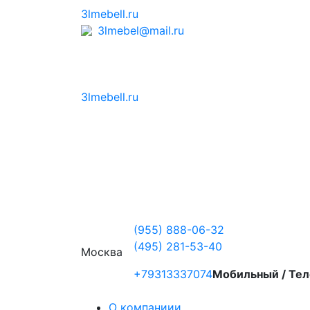
3lmebell.ru
3lmebel@mail.ru
3lmebell.ru
(955) 888-06-32
(495) 281-53-40
Москва
+79313337074
Мобильный / Тел
О компаниии