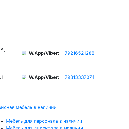
 А,
W.App/Viber:
+79216521288
с1
W.App/Viber:
+79313337074
исная мебель в наличии
Мебель для персонала в наличии
Мебель для директора в наличии