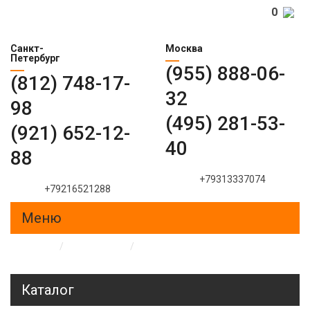
0
Санкт-
Москва
Петербург
(955) 888-06-
(812) 748-17-
32
98
(495) 281-53-
(921) 652-12-
40
88
+79313337074
+79216521288
Меню
Главная
/
Образцы
/
Пескоструйные рисунки на
стеклах и зеркалах
Каталог