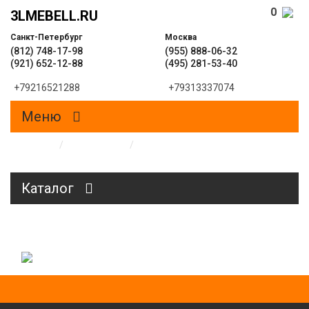
0
3LMEBELL.RU
Санкт-Петербург
Москва
(812) 748-17-98
(955) 888-06-32
(921) 652-12-88
(495) 281-53-40
+79216521288
+79313337074
Меню
Главная
/
Образцы
/
Пескоструйные рисунки на
стеклах и зеркалах
Каталог