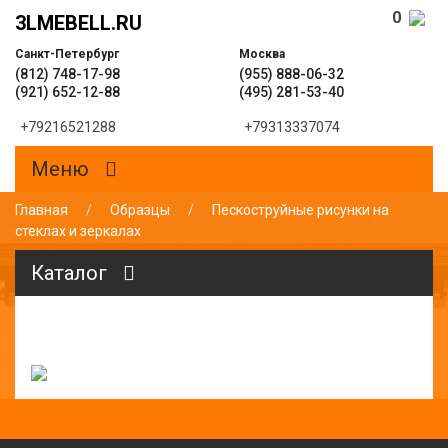
0
3LMEBELL.RU
Санкт-Петербург
Москва
(812) 748-17-98
(955) 888-06-32
(921) 652-12-88
(495) 281-53-40
+79216521288
+79313337074
Меню
Главная
/
Образцы
/
Пескоструйные рисунки на
стеклах и зеркалах
Каталог