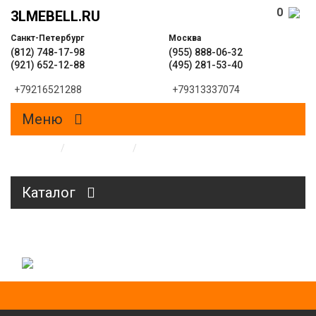
0
3LMEBELL.RU
Санкт-Петербург
Москва
(812) 748-17-98
(955) 888-06-32
(921) 652-12-88
(495) 281-53-40
+79216521288
+79313337074
Меню
Главная
/
Образцы
/
Пескоструйные рисунки на
стеклах и зеркалах
Каталог