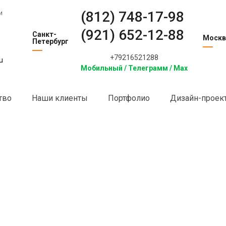
(812) 748-17-98
и
(921) 652-12-88
Санкт-
Москв
Петербург
+79216521288
u
Мобильный / Телеграмм / Max
тво
Наши клиенты
Портфолио
Дизайн-проек
нки на стеклах и зеркалах