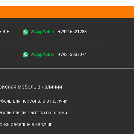
м. 4-Н
W.App/Viber:
+79216521288
W.App/Viber:
+79313337074
исная мебель в наличии
бель для персонала в наличии
бель для директора в наличии
ойки ресепшн в наличии