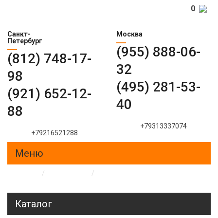
0
Санкт-
Москва
Петербург
(955) 888-06-
(812) 748-17-
32
98
(495) 281-53-
(921) 652-12-
40
88
+79313337074
+79216521288
Меню
Главная
/
Образцы
/
Пескоструйные рисунки на
стеклах и зеркалах
Каталог