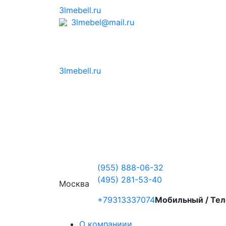
3lmebell.ru
3lmebel@mail.ru
3lmebell.ru
(955) 888-06-32
(495) 281-53-40
Москва
+79313337074
Мобильный / Тел
О компаниии