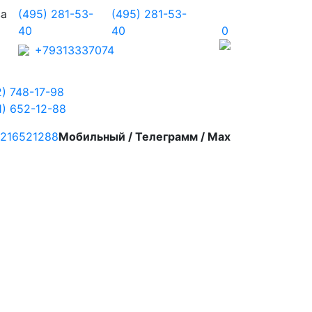
ва
(495) 281-53-
(495) 281-53-
40
40
0
+79313337074
2) 748-17-98
1) 652-12-88
216521288
Мобильный / Телеграмм / Max