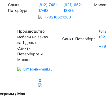
Санкт-
(812) 748-
(921) 652-
Моск
Петербург
17-98
12-88
+79216521288
Производство
(81
мебели на заказ
(92
Санкт-Петербург
за 1 день в
+79
Санкт-
Петербурге и
Москве
3lmebel@mail.ru
0
еграмм / Max