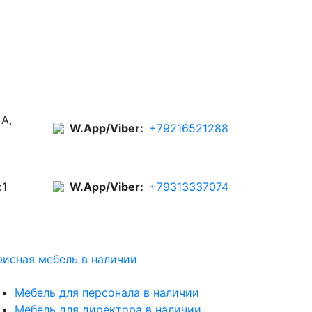
 А,
W.App/Viber:
+79216521288
с1
W.App/Viber:
+79313337074
исная мебель в наличии
Мебель для персонала в наличии
Мебель для директора в наличии