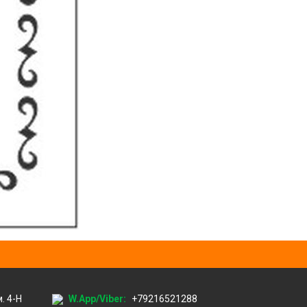
м. 4-Н
W.App/Viber:
+79216521288