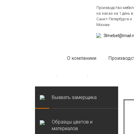
Производство мебел
на заказ за 1 день в
Санкт-Петербурге и
Москве
3lmebel@mail.r
О компаниии
Производс
Главная
/
Образцы
/
Пескоструйные рису
Вызвать замерщика
Образцы цветов и
материалов