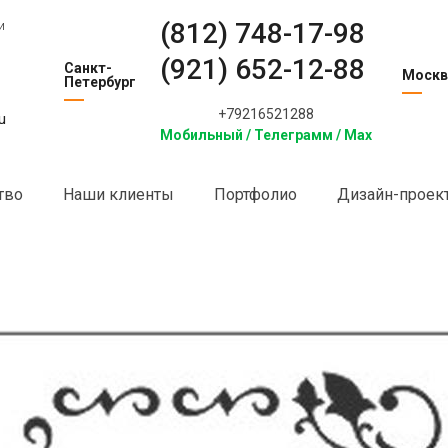
(812) 748-17-98
и
(921) 652-12-88
Санкт-
Москв
Петербург
+79216521288
u
Мобильный / Телеграмм / Max
тво
Наши клиенты
Портфолио
Дизайн-проек
нки на стеклах и зеркалах