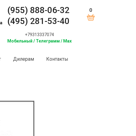
(955) 888-06-32
0
(495) 281-53-40
а
+79313337074
Мобильный / Телеграмм / Max
т
Дилерам
Контакты