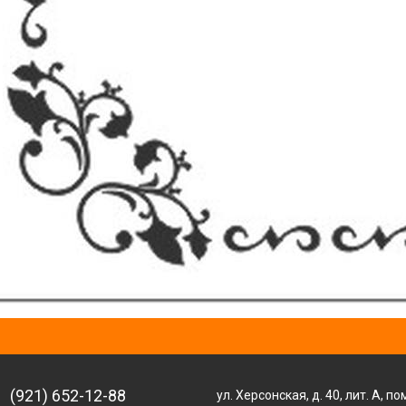
(921) 652-12-88
ул. Херсонская, д. 40, лит. А, по