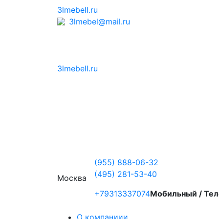
3lmebell.ru
3lmebel@mail.ru
3lmebell.ru
(955) 888-06-32
(495) 281-53-40
Москва
+79313337074
Мобильный / Тел
О компаниии