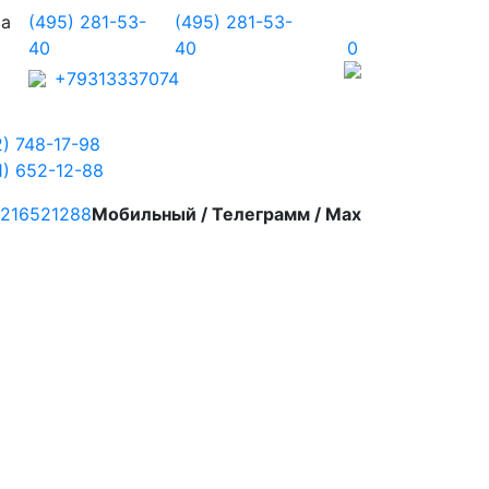
ва
(495) 281-53-
(495) 281-53-
40
40
0
+79313337074
2) 748-17-98
1) 652-12-88
216521288
Мобильный / Телеграмм / Max