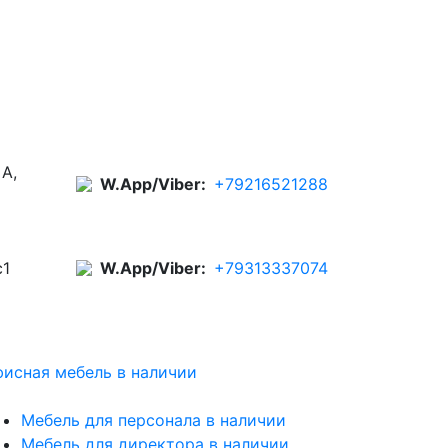
 А,
W.App/Viber:
+79216521288
с1
W.App/Viber:
+79313337074
исная мебель в наличии
Мебель для персонала в наличии
Мебель для директора в наличии