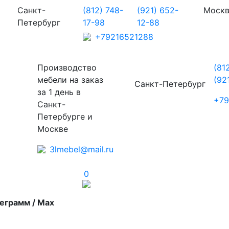
Санкт-
(812) 748-
(921) 652-
Моск
Петербург
17-98
12-88
+79216521288
Производство
(81
мебели на заказ
(92
Санкт-Петербург
за 1 день в
+79
Санкт-
Петербурге и
Москве
3lmebel@mail.ru
0
еграмм / Max