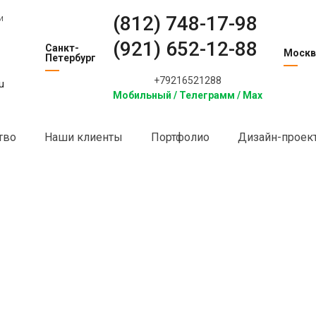
(812) 748-17-98
и
(921) 652-12-88
Санкт-
Москв
Петербург
+79216521288
u
Мобильный / Телеграмм / Max
тво
Наши клиенты
Портфолио
Дизайн-проек
нки на стеклах и зеркалах