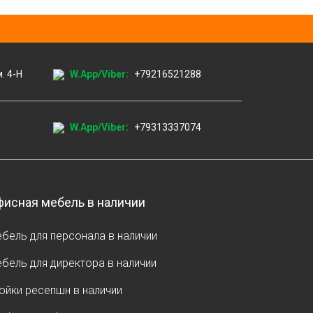
м. 4-Н
W.App/Viber:
+79216521288
W.App/Viber:
+79313337074
исная мебель в наличии
бель для персонала в наличии
бель для директора в наличии
ойки ресепшн в наличии