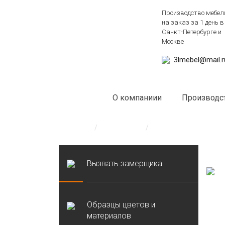
Производство мебел
на заказ за 1 день в
Санкт-Петербурге и
Москве
3lmebel@mail.r
О компаниии
Производс
Главная
/
Образцы
/
Пескоструйные рису
Вызвать замерщика
Образцы цветов и
материалов