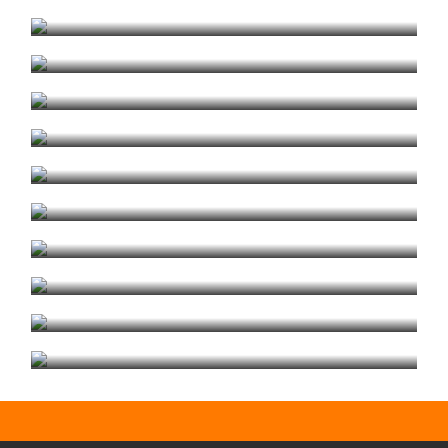
Орех Гуарнери R4842
Орех Италия R4892
Орех Испания R4894
Вишня R4908
Вишня R5738
Вишня Табак R3048
Вишня Табак R3048
Клен Ванкувер R5706
Дуб Светлый R4227