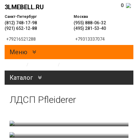
0
3LMEBELL.RU
Санкт-Петербург
Москва
(812) 748-17-98
(955) 888-06-32
(921) 652-12-88
(495) 281-53-40
+79216521288
+79313337074
Меню
Главная
/
Образцы
/
Образцы ЛДСП
Каталог
ЛДСП Pfleiderer
Дуб Молочный R4120
Каштан Венге R4121
Ольха R4647